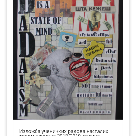
Изложба ученичких радова насталих