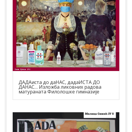
ДАДАиста до даНАС, дадаИСТА ДО
ДАНАС… Изложба ликовних радова
матураната Филолошке гимназије