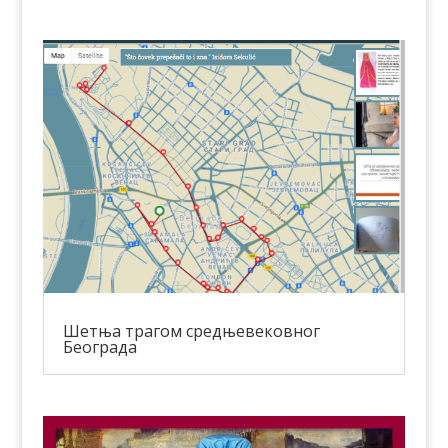
Шетња трагом средњевековног
Београда